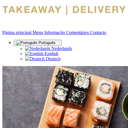
(actual)
Página principal
Menu
Informação
Comentários
Contacto
Português
Nederlands
English
Deutsch