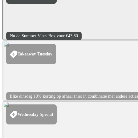
Nu de Summer Vibes Box voor €43,80
Takeaway Tuesday
Elke dinsdag 10% korting op afhaal (niet in combinatie met andere acties
Wednesday Special