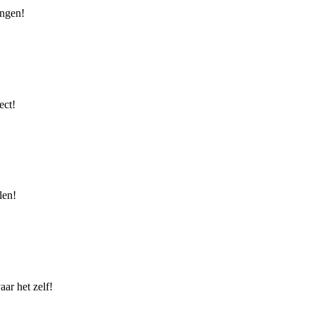
ingen!
ect!
len!
ar het zelf!