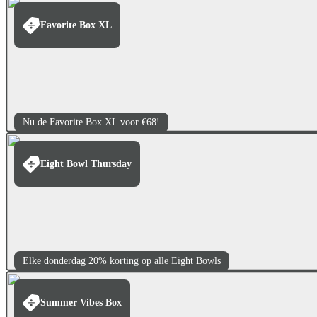
Favorite Box XL
Nu de Favorite Box XL voor €68!
Eight Bowl Thursday
Elke donderdag 20% korting op alle Eight Bowls
Summer Vibes Box